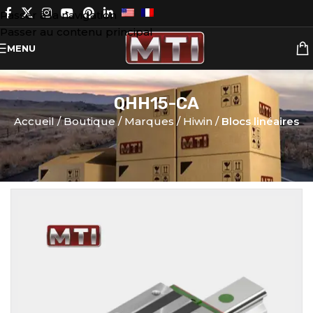
Passer à la navigation
Passer au contenu principal
MENU
QHH15-CA
Accueil
Boutique
Marques
Hiwin
Blocs linéaires