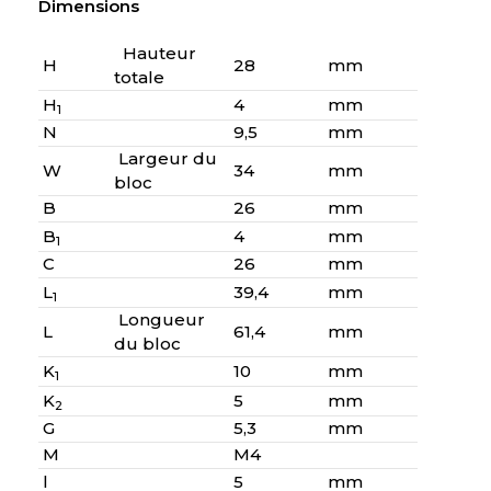
Dimensions
Hauteur
H
28
mm
totale
H
4
mm
1
N
9,5
mm
Largeur du
W
34
mm
bloc
B
26
mm
B
4
mm
1
C
26
mm
L
39,4
mm
1
Longueur
L
61,4
mm
du bloc
K
10
mm
1
K
5
mm
2
G
5,3
mm
M
M4
l
5
mm