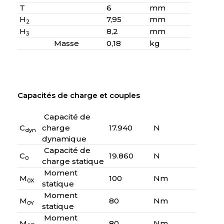
T
6
mm
H
7,95
mm
2
H
8,2
mm
3
Masse
0,18
kg
Capacités de charge et couples
Capacité de
C
charge
17.940
N
dyn
dynamique
Capacité de
C
19.860
N
0
charge statique
Moment
M
100
Nm
0X
statique
Moment
M
80
Nm
0Y
statique
Moment
M
80
Nm