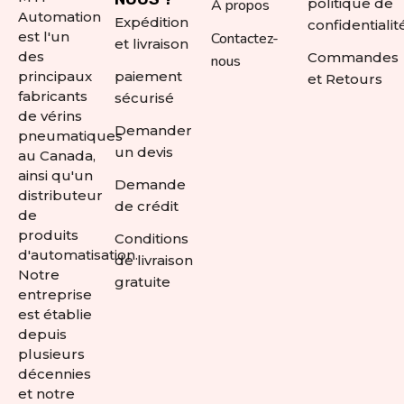
politique de
À propos
Automation
Expédition
confidentialit
est l'un
Contactez-
et livraison
des
Commandes
nous
principaux
paiement
et Retours
fabricants
sécurisé
de vérins
Demander
pneumatiques
un devis
au Canada,
ainsi qu'un
Demande
distributeur
de crédit
de
produits
Conditions
d'automatisation.
de livraison
Notre
gratuite
entreprise
est établie
depuis
plusieurs
décennies
et notre