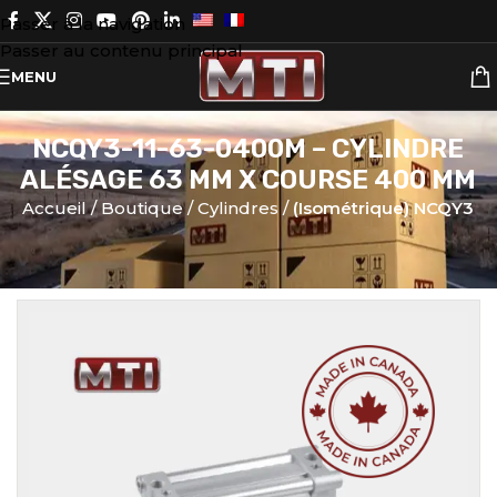
Passer à la navigation
Passer au contenu principal
MENU
NCQY3-11-63-0400M – CYLINDRE
ALÉSAGE 63 MM X COURSE 400 MM
Accueil
Boutique
Cylindres
(Isométrique) NCQY3