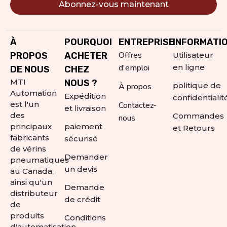
Abonnez-vous maintenant
Alternative:
À
POURQUOI
ENTREPRISE
INFORMATI
Offres
PROPOS
ACHETER
Utilisateur
d'emploi
en ligne
DE NOUS
CHEZ
MTI
NOUS ?
politique de
À propos
Automation
Expédition
confidentialit
est l'un
Contactez-
et livraison
des
Commandes
nous
principaux
paiement
et Retours
fabricants
sécurisé
de vérins
Demander
pneumatiques
un devis
au Canada,
ainsi qu'un
Demande
distributeur
de crédit
de
produits
Conditions
d'automatisation.