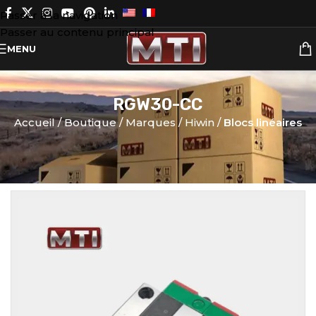
Passer à la navigation
Passer au contenu principal
MENU
RGW30-CC
Accueil
Boutique
Marques
Hiwin
Blocs linéaires