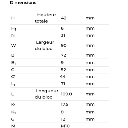
Dimensions
Hauteur
H
42
mm
totale
H
6
mm
1
N
31
mm
Largeur
W
90
mm
du bloc
B
72
mm
B
9
mm
1
C
52
mm
C
44
mm
1
L
71
mm
1
Longueur
L
109.8
mm
du bloc
K
17.5
mm
1
K
8
mm
2
G
12
mm
M
M10