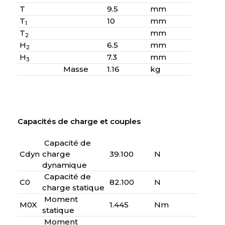
T
9.5
mm
T
10
mm
1
T
mm
2
H
6.5
mm
2
H
7.3
mm
3
Masse
1.16
kg
Capacités de charge et couples
Capacité de
Cdyn
charge
39.100
N
dynamique
Capacité de
C0
82.100
N
charge statique
Moment
M0X
1.445
Nm
statique
Moment