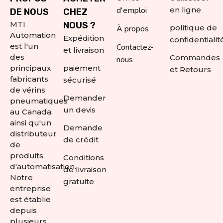
d'emploi
en ligne
DE NOUS
CHEZ
MTI
NOUS ?
politique de
À propos
Automation
Expédition
confidentialit
est l'un
Contactez-
et livraison
des
Commandes
nous
principaux
paiement
et Retours
fabricants
sécurisé
de vérins
Demander
pneumatiques
un devis
au Canada,
ainsi qu'un
Demande
distributeur
de crédit
de
produits
Conditions
d'automatisation.
de livraison
Notre
gratuite
entreprise
est établie
depuis
plusieurs