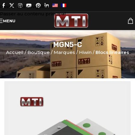
Passer à la navigation
Passer au contenu principal
MENU
MGN5-C
Accueil
Boutique
Marques
Hiwin
Blocs linéaires