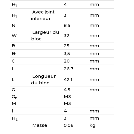
H
4
mm
1
Avec joint
H
3
mm
1
inférieur
N
8,5
mm
Largeur du
W
32
mm
bloc
B
25
mm
B
3,5
mm
1
C
20
mm
L
26,7
mm
1
Longueur
L
42,1
mm
du bloc
G
4,5
mm
G
M3
n
M
M3
l
4
mm
H
3
mm
2
Masse
0,06
kg