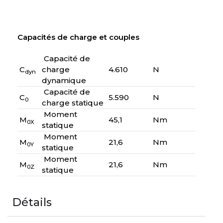
Capacités de charge et couples
Capacité de
C
charge
4.610
N
dyn
dynamique
Capacité de
C
5.590
N
0
charge statique
Moment
M
45,1
Nm
0X
statique
Moment
M
21,6
Nm
0Y
statique
Moment
M
21,6
Nm
0Z
statique
Détails