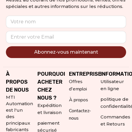
spéciales et autres informations sur les réductions.
Abonnez-vous maintenant
Alternative:
À
POURQUOI
ENTREPRISE
INFORMATI
Offres
PROPOS
ACHETER
Utilisateur
d'emploi
en ligne
DE NOUS
CHEZ
MTI
NOUS ?
politique de
À propos
Automation
Expédition
confidentialit
est l'un
Contactez-
et livraison
des
Commandes
nous
principaux
paiement
et Retours
fabricants
sécurisé