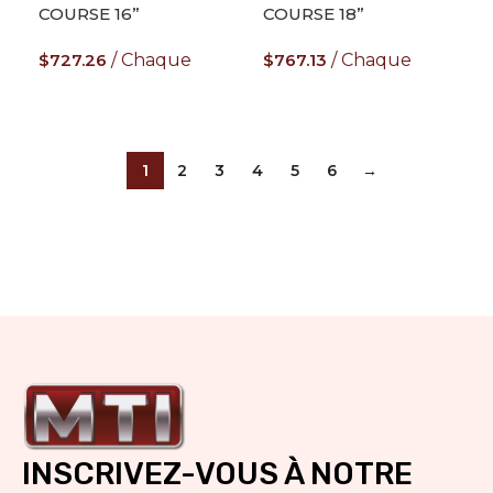
COURSE 16”
COURSE 18”
$
727.26
Chaque
$
767.13
Chaque
AJOUTER AU PANIER
AJOUTER AU PANIER
1
2
3
4
5
6
→
INSCRIVEZ-VOUS À NOTRE