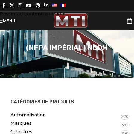
Passer à la navigation
Passer au contenu principal
MENU
(NFPA IMPÉRIAL) NCQM
CATÉGORIES DE PRODUITS
Automatisation
220
Marques
399
Cylindres
250