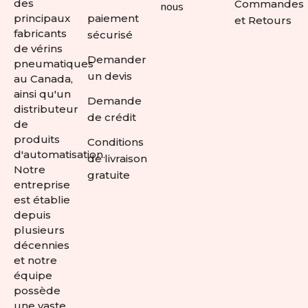
des
Commandes
nous
principaux
paiement
et Retours
fabricants
sécurisé
de vérins
Demander
pneumatiques
un devis
au Canada,
ainsi qu'un
Demande
distributeur
de crédit
de
produits
Conditions
d'automatisation.
de livraison
Notre
gratuite
entreprise
est établie
depuis
plusieurs
décennies
et notre
équipe
possède
une vaste