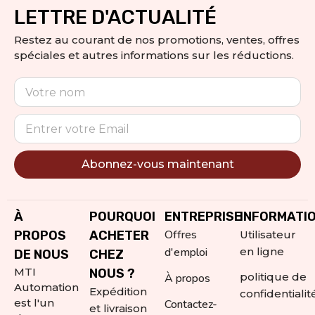
LETTRE D'ACTUALITÉ
Restez au courant de nos promotions, ventes, offres
spéciales et autres informations sur les réductions.
Abonnez-vous maintenant
Alternative:
À
POURQUOI
ENTREPRISE
INFORMATI
Offres
PROPOS
ACHETER
Utilisateur
d'emploi
en ligne
DE NOUS
CHEZ
MTI
NOUS ?
politique de
À propos
Automation
Expédition
confidentialit
est l'un
Contactez-
et livraison